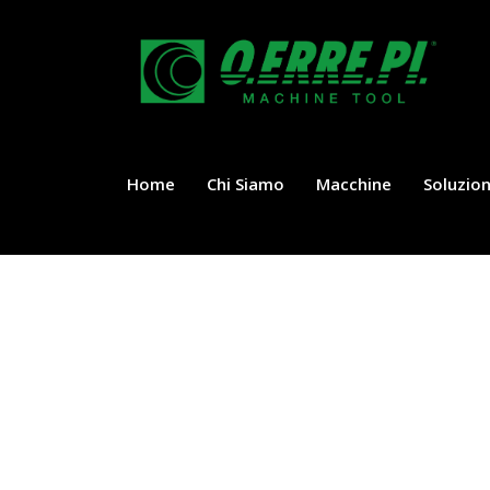
Home
Chi Siamo
Macchine
Soluzion
Nothing Found
It seems we can’t find what you’re looking fo