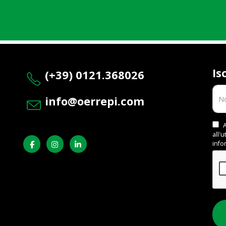
Is
(+39) 0121.368026
info@oerrepi.com
A
all'
info