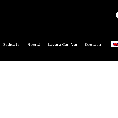
i Dedicate
Novità
Lavora Con Noi
Contatti
r. Perhaps searching can help.